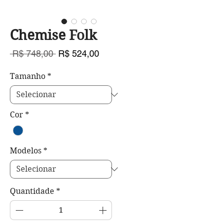
Chemise Folk
Preço
Preço
 R$ 748,00 
R$ 524,00
normal
promocional
Tamanho
*
Cor
*
Modelos
*
Quantidade
*