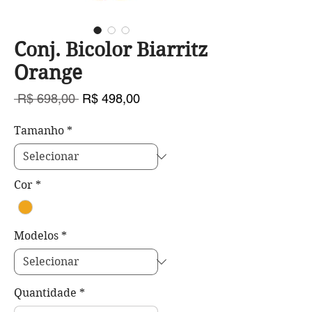
Conj. Bicolor Biarritz
Orange
Preço
Preço
 R$ 698,00 
R$ 498,00
normal
promocional
Tamanho
*
Cor
*
Modelos
*
Quantidade
*