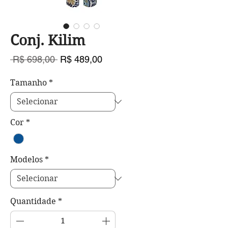
Conj. Kilim
Preço
Preço
 R$ 698,00 
R$ 489,00
normal
promocional
Tamanho
*
Cor
*
Modelos
*
Quantidade
*