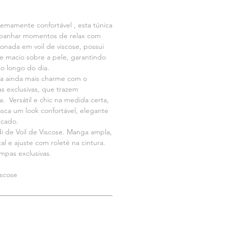
remamente confortável , esta túnica
mpanhar momentos de relax com
ionada em voil de viscose, possui
e macio sobre a pele, garantindo
ao longo do dia.
ha ainda mais charme com o
 exclusivas, que trazem
. Versátil e chic na medida certa,
sca um look confortável, elegante
icado.
di de Voil de Viscose. Manga ampla,
al e ajuste com roleté na cintura.
pas exclusivas.
scose