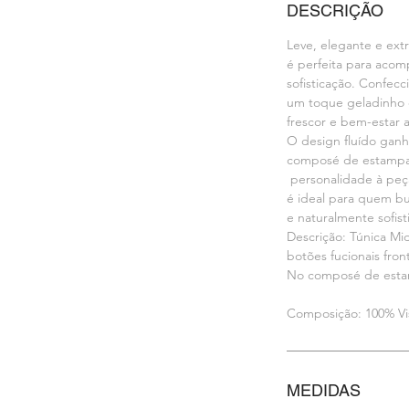
DESCRIÇÃO
Leve, elegante e ext
é perfeita para aco
sofisticação. Confecc
um toque geladinho 
frescor e bem-estar 
O design fluído gan
composé de estampas
personalidade à peça
é ideal para quem bu
e naturalmente sofist
Descrição: Túnica Mi
botões fucionais front
No composé de estam
Composição: 100% Vi
MEDIDAS