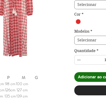
Selecionar
Cor
*
Modelos
*
Selecionar
Quantidade
*
Adicionar ao c
P M G
cm
98 cm
100 cm
 cm
126cm
127 cm
 m
135 cm
139 cm