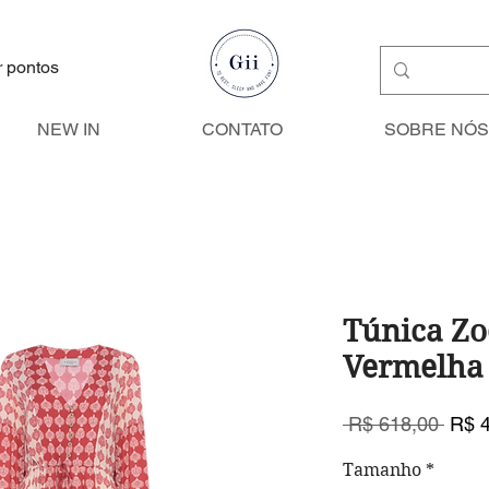
r pontos
NEW IN
CONTATO
SOBRE NÓS
Túnica Zo
Vermelha
Preç
 R$ 618,00 
R$ 
norm
Tamanho
*