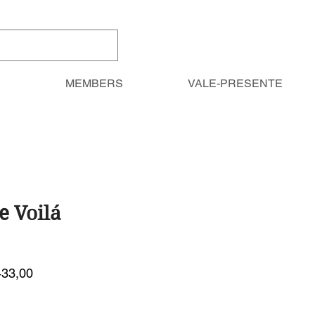
MEMBERS
VALE-PRESENTE
e Voilá
o
Preço
433,00
al
promocional